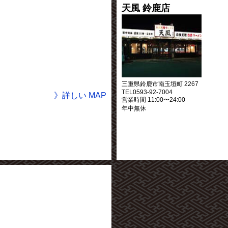
天風 鈴鹿店
三重県鈴鹿市南玉垣町 2267
TEL0593-92-7004
》詳しい MAP
営業時間 11:00〜24:00
年中無休