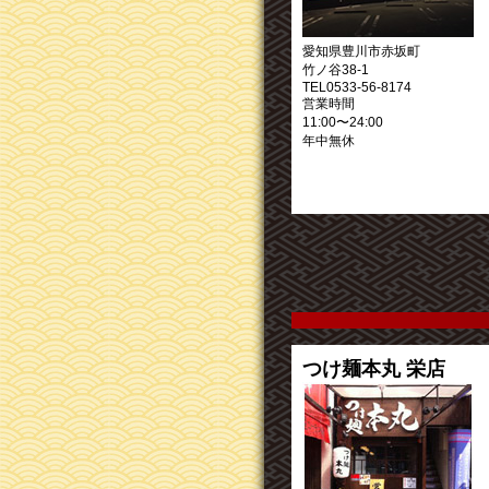
愛知県豊川市赤坂町
竹ノ谷38-1
TEL0533-56-8174
営業時間
11:00〜24:00
年中無休
つけ麺本丸 栄店