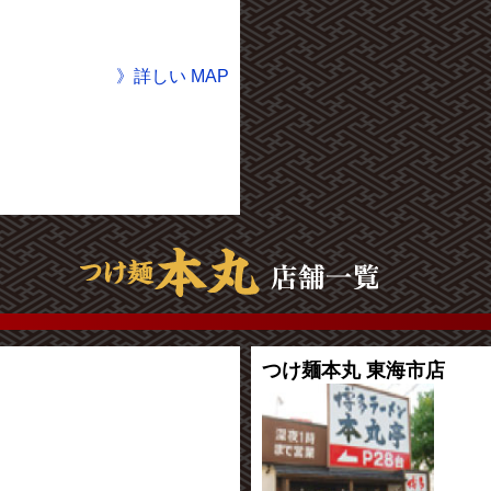
》詳しい MAP
つけ麺本丸 東海市店