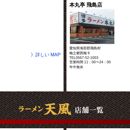
本丸亭 飛島店
愛知県海部郡飛島村
梅之郷西梅 9
》詳しい MAP
TEL0567-52-1003
営業時間 11：00〜24：00
年中無休