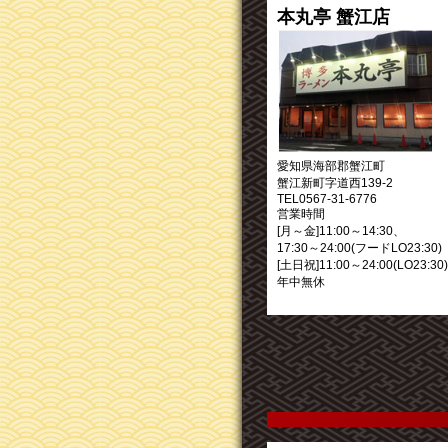
本丸亭 蟹江店
愛知県海部郡蟹江町
蟹江新町字道西139-2
TEL0567-31-6776
営業時間
[月～金]11:00～14:30、
17:30～24:00(フードLO23:30)
[土日祝]11:00～24:00(LO23:30)
年中無休